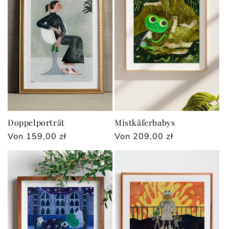
Doppelporträt
Mistkäferbabys
Normaler
Von 159,00 zł
Normaler
Von 209,00 zł
Preis
Preis