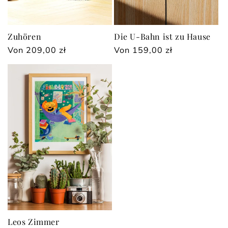
Zuhören
Die U-Bahn ist zu Hause
Normaler
Von 209,00 zł
Normaler
Von 159,00 zł
Preis
Preis
Leos Zimmer