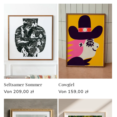
Preis
Preis
Seltsamer Sommer
Cowgirl
Normaler
Von 209,00 zł
Normaler
Von 159,00 zł
Preis
Preis