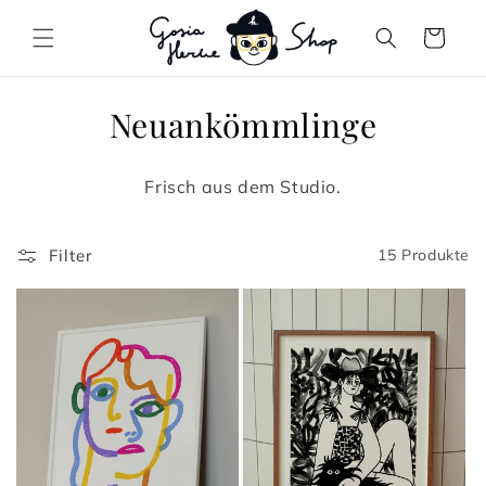
Direkt
zum
Warenkorb
Inhalt
K
Neuankömmlinge
a
Frisch aus dem Studio.
t
e
Filter
15 Produkte
g
o
r
i
e