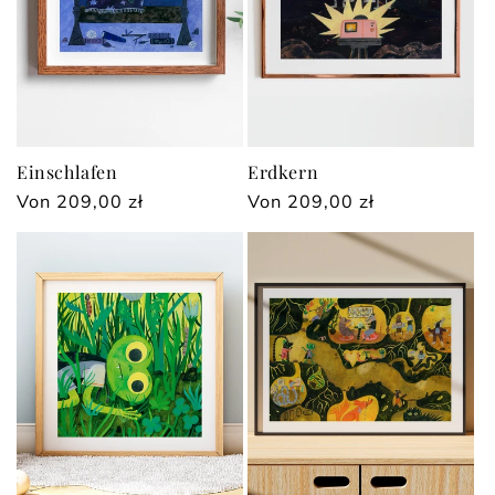
Einschlafen
Erdkern
Normaler
Von 209,00 zł
Normaler
Von 209,00 zł
Preis
Preis