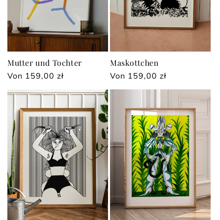
:
Mutter und Tochter
Maskottchen
Normaler
Von 159,00 zł
Normaler
Von 159,00 zł
Preis
Preis