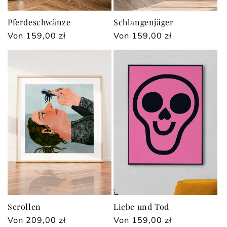
Pferdeschwänze
Schlangenjäger
Normaler
Von 159,00 zł
Normaler
Von 159,00 zł
Preis
Preis
Scrollen
Liebe und Tod
Normaler
Von 209,00 zł
Normaler
Von 159,00 zł